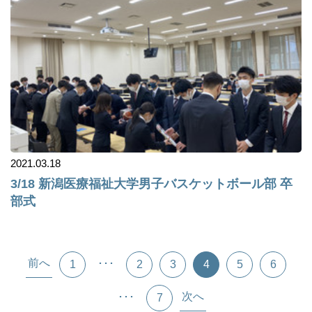
2021.03.18
3/18 新潟医療福祉大学男子バスケットボール部 卒
部式
前へ
･･･
1
2
3
4
5
6
次へ
･･･
7