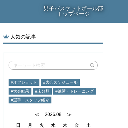
男子バスケットボール部
トップページ
人気の記事
#オフショット
#大会スケジュール
#大会結果
#未分類
#練習・トレーニング
#選手・スタッフ紹介
≪
2026.08
≫
日
月
火
水
木
金
土