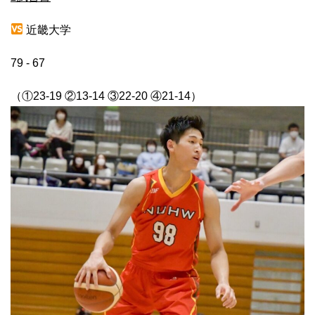
近畿大学
79 - 67
（①
23-19
②
13-14
③
22-20
④
21-14
）