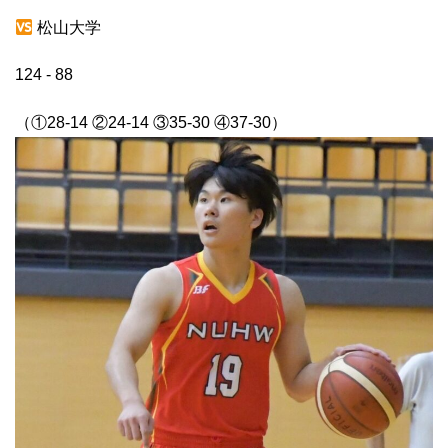
松山大学
124 - 88
（①
28-14
②
24-14
③
35-30
④
37-30
）