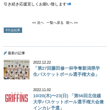
引き続き応援宜しくお願い致します
<< 次へ
一覧へ戻る
前へ >>
#大会結果
最新の記事
2022.12.22
「第27回藤田修一杯争奪新潟県学
生バスケットボール選手権大会」
2022.11.02
10/20(木)〜23(日) 「第56回北信越
大学バスケットボール選手権大会兼
インカレ予選」