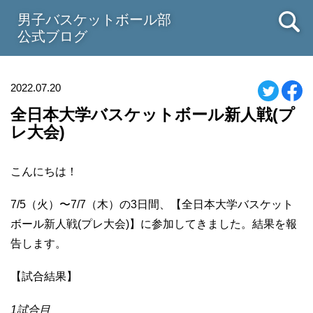
男子バスケットボール部
公式ブログ
2022.07.20
全日本大学バスケットボール新人戦(プ
レ大会)
こんにちは！
7/5
（火）〜
7/7
（木）の
3
日間、【全日本大学バスケット
ボール新人戦
(
プレ大会
)
】に参加してきました。結果を報
告します。
【試合結果】
1
試合目